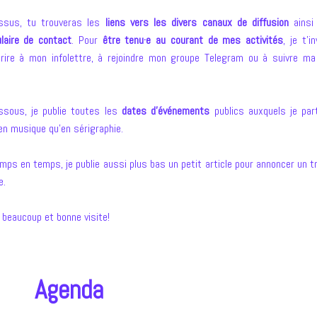
essus, tu trouveras les
liens vers les divers canaux de diffusion
ainsi
laire de contact
. Pour
être tenu·e au courant de mes activités
, je t’i
crire à mon infolettre, à rejoindre mon groupe Telegram ou à suivre m
.
ssous, je publie toutes les
dates d’événements
publics auxquels je part
en musique qu’en sérigraphie.
mps en temps, je publie aussi plus bas un petit article pour annoncer un t
e.
 beaucoup et bonne visite!
Agenda