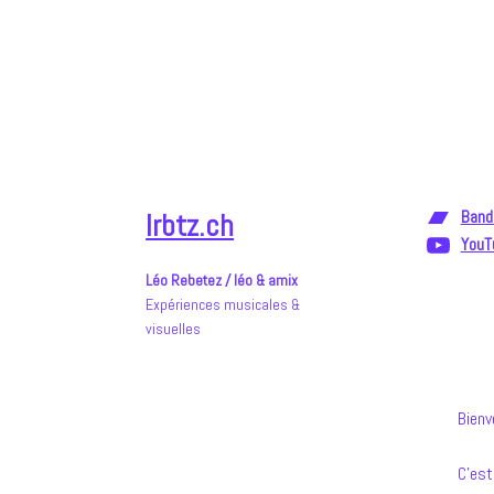
Aller
au
contenu
lrbtz.ch
Band
YouT
Léo Rebetez / léo & amix
Expériences musicales &
visuelles
Bienv
C’est