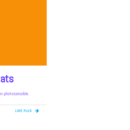
tats
on photosensible.
LIRE PLUS