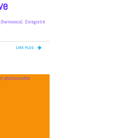
ve
 (harmonica). Enregistré
LIRE PLUS