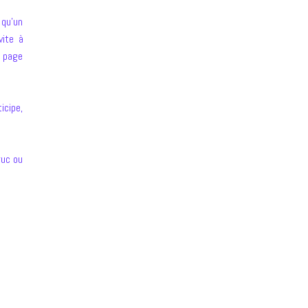
 qu’un
nvite à
a page
icipe,
ruc ou