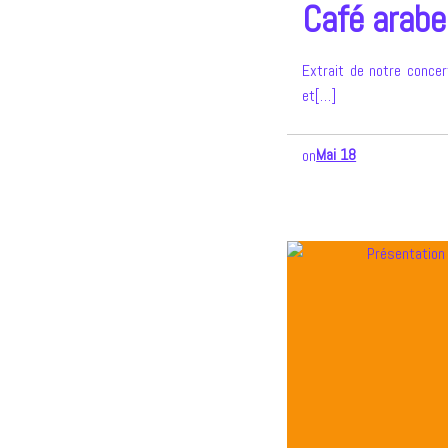
Café arabe
Extrait de notre concer
et[…]
Mai 18
on