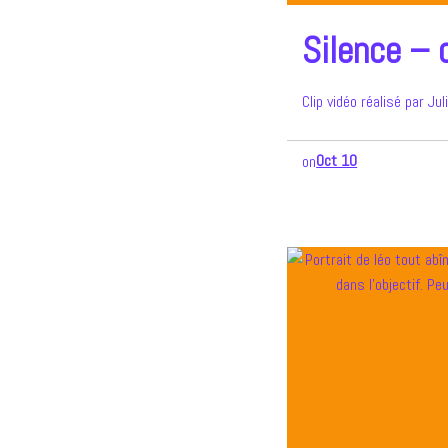
Silence – c
Clip vidéo réalisé par J
Oct 10
on