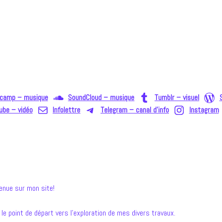
camp – musique
SoundCloud – musique
Tumblr – visuel
ube – vidéo
Infolettre
Telegram – canal d'info
Instagram
enue sur mon site!
 le point de départ vers l’exploration de mes divers travaux.