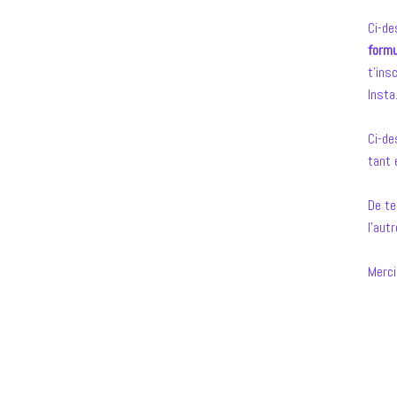
Ci-d
formu
t’ins
Insta
Ci-de
tant 
De te
l’autr
Merci