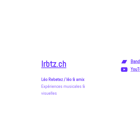
Aller
au
contenu
lrbtz.ch
Band
YouT
Léo Rebetez / léo & amix
Expériences musicales &
visuelles