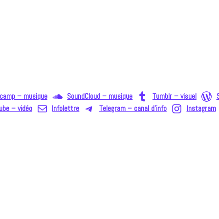
camp – musique
SoundCloud – musique
Tumblr – visuel
ube – vidéo
Infolettre
Telegram – canal d'info
Instagram